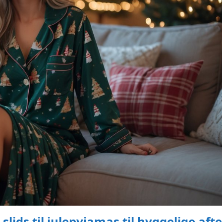
lids til julepyjamas til hyggelige aft